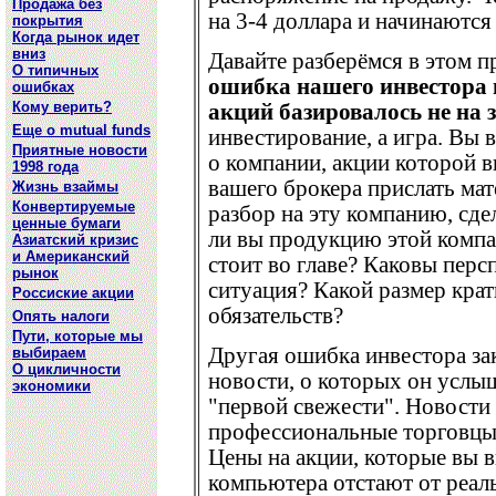
Продажа без
на 3-4 доллара и начинаются
покрытия
Когда рынок идет
вниз
Давайте разберёмся в этом 
О типичных
ошибка нашего инвестора в
ошибках
Кому верить?
акций базировалось не на з
Еще о mutual funds
инвестирование, а игра. Вы 
Приятные новости
о компании, акции которой 
1998 года
вашего брокера прислать ма
Жизнь взаймы
Конвертируемые
разбор на эту компанию, сде
ценные бумаги
ли вы продукцию этой компа
Азиатский кризис
и Американский
стоит во главе? Каковы пер
рынок
ситуация? Какой размер кра
Россиские акции
обязательств?
Опять налоги
Пути, которые мы
Другая ошибка инвестора за
выбираем
О цикличности
новости, о которых он услы
экономики
"первой свежести". Новости
профессиональные торговцы
Цены на акции, которые вы в
компьютера отстают от реал