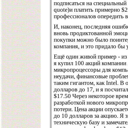
подписаться на специальный 
quote)и платить примерно $2
профессионалов опередить вс
И, наконец, последняя ошиб
внoвь продиктованной эмоц
покупки можно было поинтере
компания, и это придало бы 
Ещё один живой пример - из
я купил 100 акций компании
микропроцессоры для компью
неудачи, финансовые пробл
таким гигантом, как Intel. В
долларов до 17, и я посчитал
$17.50 Через некоторое врем
разработкой нового микропр
потери. Цена акции опускаетс
до 10 долларов за акцию. Я
техническую базу и замечате