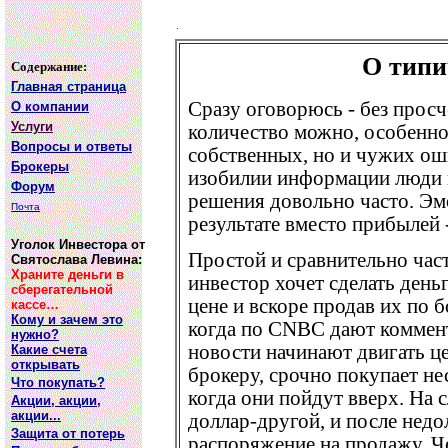
О типи
Содержание:
Главная страница
Сразу оговорюсь - без просч
О компании
Услуги
количество можно, особенно,
Вопросы и ответы
собственных, но и чужих оши
Брокеры
изобилии информации люди
Форум
решения довольно часто. Эмо
Почта
результате вместо прибылей 
Уголок Инвестора от
Простой и сравнительно час
Святослава Левина:
Храните деньги в
инвестор хочет сделать день
сберегательной
цене и вскоре продав их по 
кассе…
Кому и зачем это
когда по CNBC дают коммент
нужно?
новости начинают двигать це
Какие счета
открывать
брокеру, срочно покупает не
Что покупать?
когда они пойдут вверх. На 
Акции, акции,
акции...
доллар-другой, и после недо
Защита от потерь
распоряжение на продажу. Ч