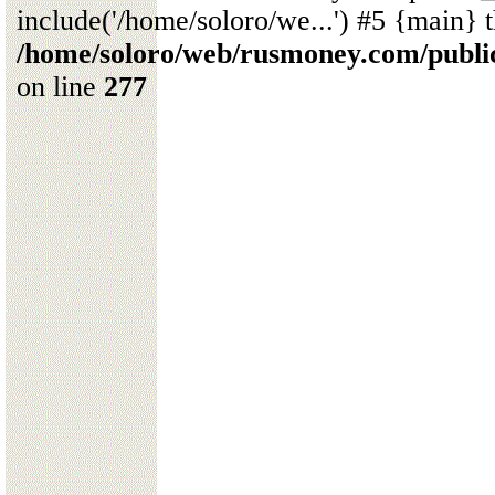
include('/home/soloro/we...') #5 {main} 
/home/soloro/web/rusmoney.com/publ
on line
277