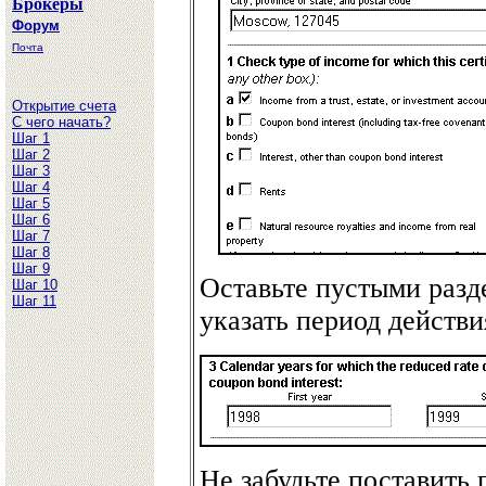
Брокеры
Форум
Почта
Открытие счета
С чего начать?
Шаг 1
Шаг 2
Шаг 3
Шаг 4
Шаг 5
Шаг 6
Шаг 7
Шаг 8
Шаг 9
Оставьте пустыми разде
Шаг 10
Шаг 11
указать период действ
Не забудьте поставить п