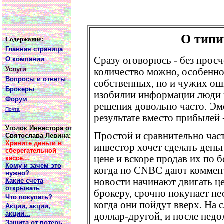
О типи
Содержание:
Главная страница
Сразу оговорюсь - без просч
О компании
Услуги
количество можно, особенно,
Вопросы и ответы
собственных, но и чужих оши
Брокеры
изобилии информации люди
Форум
решения довольно часто. Эмо
Почта
результате вместо прибылей 
Уголок Инвестора от
Простой и сравнительно час
Святослава Левина:
Храните деньги в
инвестор хочет сделать день
сберегательной
цене и вскоре продав их по 
кассе…
Кому и зачем это
когда по CNBC дают коммент
нужно?
новости начинают двигать це
Какие счета
открывать
брокеру, срочно покупает не
Что покупать?
когда они пойдут вверх. На 
Акции, акции,
акции...
доллар-другой, и после недо
Защита от потерь