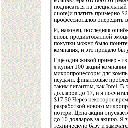
компьютера отстают от реал
подписаться на специальный 
quote)и платить примерно $2
профессионалов опередить вс
И, наконец, последняя ошиб
внoвь продиктованной эмоц
покупки можно было поинтере
компания, и это придало бы 
Ещё один живой пример - из
я купил 100 акций компании
микропроцессоры для компью
неудачи, финансовые пробл
таким гигантом, как Intel. В
долларов до 17, и я посчитал
$17.50 Через некоторое врем
разработкой нового микропр
потери. Цена акции опускаетс
до 10 долларов за акцию. Я
техническую базу и замечате