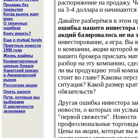
распоряжение на продажу. Ч
Продажа без
на 3-4 доллара и начинаются
покрытия
Когда рынок идет
вниз
Давайте разберёмся в этом 
О типичных
ошибка нашего инвестора в
ошибках
Кому верить?
акций базировалось не на з
Еще о mutual funds
инвестирование, а игра. Вы 
Приятные новости
о компании, акции которой 
1998 года
вашего брокера прислать ма
Жизнь взаймы
Конвертируемые
разбор на эту компанию, сде
ценные бумаги
ли вы продукцию этой компа
Азиатский кризис
и Американский
стоит во главе? Каковы пер
рынок
ситуация? Какой размер кра
Россиские акции
обязательств?
Опять налоги
Пути, которые мы
Другая ошибка инвестора за
выбираем
О цикличности
новости, о которых он услы
экономики
"первой свежести". Новости
профессиональные торговцы
Цены на акции, которые вы в