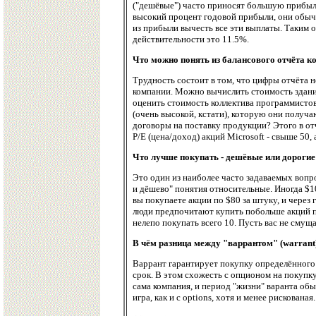
("дешёвые") часто приносят большую прибыл
высокий процент годовой прибыли, они обычн
из прибыли вычесть все эти выплаты. Таким о
действительности это 11.5%.
Что можно понять из балансового отчёта к
Трудность состоит в том, что цифры отчёта 
компании. Можно вычислить стоимость зданий,
оценить стоимость коллектива программистов
(очень высокой, кстати), которую они получа
договоры на поставку продукции? Этого в от
P/E (цена/доход) акций Microsoft - свыше 50,
Что лучше покупать - дешёвые или дорогие
Это один из наиболее часто задаваемых вопро
и дёшево" понятия относительные. Иногда $100
вы покупаете акции по $80 за штуку, и через 
люди предпочитают купить побольше акций по
нелепо покупать всего 10. Пусть вас не смущ
В чём разница между "варрантом" (warrant) 
Варрант гарантирует покупку определённого 
срок. В этом схожесть с опционом на покупку
сама компания, и период "жизни" варанта обы
игра, как и с options, хотя и менее рискованая.