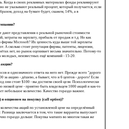
ь. Когда в своих рекламных материалах фонды рекламируют
о не указывают реальный процент, который получается, если
бразом, доход на бумаге будет, скажем, 14%, а в
омпании?
не дают представления о реальной рыночной стоимости
 затраты на зарплату, прибыль от продаж и т.д. Но как
 фирмы Microsoft? Их ценность куда выше той зарплаты
ют. А сколько стоит репутация фирмы, патенты, лицензии,
чётах нет, но рынок оценивает весьма значительно. Потому-то
 а молодых, неизвестных ещё компаний - 15-20.
 акции?
сов и однозначного ответа на него нет. Прежде всего "дорого
 за акцию - дёшево, а бывает, что и 6 центов - дорого! Если
год они стоят $100 - вы достигли своей цели. Психологически
 низкой цене - приятно быть владельцем 1000 акций и как-то
ает небольшое количество. Качество гораздо важнее.
и опционом на покупку (call option)?
количества акций по установленой цене на определённый
. Разница заключается в том, что такие варранты выпускает
чно гораздо дольше. Покупка warrants во многом такая же