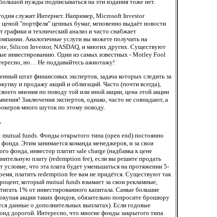
 большой нужды подписываться на эти издания тоже нет.
дня служит Интернет. Например, Microsoft Investor
а ценой "портфеля" ценных бумаг, мгновенно выдаёт новости
 графики и технический анализ и часто снабжает
компании. Аналогичные услуги вы можете получить на
ote, Silicon Investor, NASDAQ, и многих других. Существуют
е инвестированию. Один из самых известных - Motley Fool
нтересно, но… Не поддавайтесь ажиотажу!
нный штат финансовых экспертов, задача которых следить за
купку и продажу акций и облигаций. Часто (почти всегда),
своего мнения по поводу той или иной акции, цена этой акции
мнения! Заключения экспертов, однако, часто не совпадают, а
рокеров много шуток по этому поводу.
.
 mutual funds. Фонды открытого типа (open end) постоянно
фонда. Этим занимается команда менеджеров, и за свои
го фонда, инвестор платит sale charge (надбавка к цене
нительную плату (redemption fee), если вы решите продать
т условие, что эта плата будет уменьшаться на протяжении 5-
 время, платить redemption fee вам не придётся. Существуют так
оцент, который mutual funds взымает за свои рекламные,
стигать 1% от инвестированного капитала. Самые большие
 Покупая акции таких фондов, обязательно попросите брошюру
тся данные о дополнительных выплатах). Если годовые
онд дорогой. Интересно, что многие фонды закрытого типа