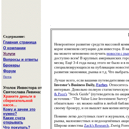
Содержание:
Главная страница
Невероятное развитие средств массовой комм
О компании
корне изменили ситуацию для инвестора. В н
вы можете мгновенно получить
новости с рын
Услуги
доступно всем! В крупных американских гор
Вопросы и ответы
месяц. Ещё 3-4 года назад этого не было и в 
Брокеры
специализирующихся на публикации новостей
Форум
развития экономики, рынка и т.д. Что выбрать
Почта
Лучше всего, если вашими путеводителями о
Investor’s Business Daily,
Forbes
. Относитесь
Уголок Инвестора от
интервью. Довольно полную статистическую
Святослава Левина:
& Poor's
"Stock Guide" (путеводитель по акци
Храните деньги в
источник - "The Value Line Investment Surve
сберегательной
обязательно - их можно найти в любой библио
кассе…
своему брокеру, и он вышлет вам копии инте
Кому и зачем это
нужно?
Помимо легко доступных газет и журналов, 
Какие счета
рынка, малоизвестных и недооценённых акци
открывать
Широко известны
Zack's Research
, Zweig Fore
Что покупать?