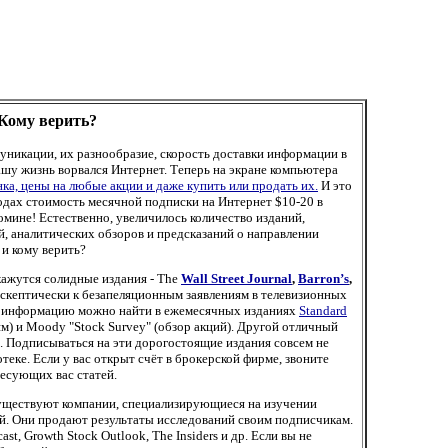
Кому верить?
уникации, их разнообразие, скорость доставки информации в
ашу жизнь ворвался Интернет. Теперь на экране компьютера
ка, цены на любые акции и даже купить или продать их.
И это
одах стоимость месячной подписки на Интернет $10-20 в
помине! Естественно, увеличилось количество изданий,
, аналитических обзоров и предсказаний о направлении
 и кому верить?
кажутся солидные издания - The
Wall Street Journal
,
Barron’s
,
 скептически к безапеляционным заявлениям в телевизионных
 информацию можно найти в ежемесячных изданиях
Standard
ям) и Moody "Stock Survey" (обзор акций). Другой отличный
y". Подписываться на эти дорогостоящие издания совсем не
теке. Если у вас открыт счёт в брокерской фирме, звоните
ресующих вас статей.
существуют компании, специализирующиеся на изучении
й. Они продают результаты исследований своим подписчикам.
cast, Growth Stock Outlook, The Insiders и др. Если вы не