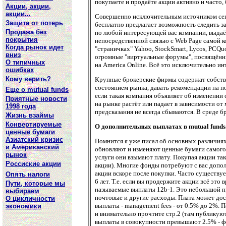
покупаете и продаёте акции активно и часто,
Акции, акции,
акции...
Совершенно исключительным источником сего
Защита от потерь
бесплатно предлагает возможность следить з
Продажа без
по любой интересующей вас компании, выдаёт
покрытия
непосредственной связью с Web Page самой 
Когда рынок идет
"страничках" Yahoo, StockSmart, Lycos, PCQu
вниз
огромные "виртуальные форумы", посвящённы
О типичных
на America Online. Всё это исключительно и
ошибках
Кому верить?
Крупные брокерские фирмы содержат собстве
состоянием рынка, давать рекомендации на по
Еще о mutual funds
если такая компания объявляет об изменении 
Приятные новости
на рынке растёт или падает в зависимости от 
1998 года
предсказания не всегда сбываются. В среде б
Жизнь взаймы
Конвертируемые
О дополнительных выплатах в mutual funds
ценные бумаги
Азиатский кризис
Помнится я уже писал об основных различиях
и Американский
обновляют и изменяют ценные бумаги самого 
рынок
услуги они взымают плату. Покупая акции тако
Россиские акции
акции). Многие фонды потребуют с вас допол
акции вскоре после покупки. Часто существуе
Опять налоги
6 лет. Т.е. если вы продержите акции всё это
Пути, которые мы
называемые выплаты 12b-1. Это небольшой пр
выбираем
почтовые и другие расходы. Плата может до
О цикличности
выплаты - management fees - от 0.5% до 2%.
экономики
и внимательно прочтите стр.2 (там публикую
выплаты в совокупности превышают 2.5% - ф