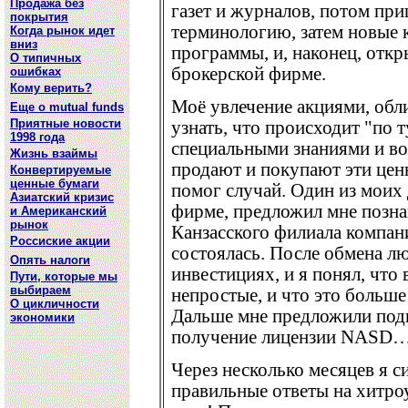
Продажа без
газет и журналов, потом пр
покрытия
терминологию, затем новые
Когда рынок идет
вниз
программы, и, наконец, откр
О типичных
брокерской фирме.
ошибках
Кому верить?
Моё увлечение акциями, обл
Еще о mutual funds
Приятные новости
узнать, что происходит "по 
1998 года
специальными знаниями и в
Жизнь взаймы
продают и покупают эти ценн
Конвертируемые
ценные бумаги
помог случай. Один из моих
Азиатский кризис
фирме, предложил мне позна
и Американский
рынок
Канзасского филиала компа
Россиские акции
состоялась. После обмена л
Опять налоги
инвестициях, и я понял, что
Пути, которые мы
выбираем
непростые, и что это больше
О цикличности
Дальше мне предложили подго
экономики
получение лицензии NASD
Через несколько месяцев я с
правильные ответы на хитро