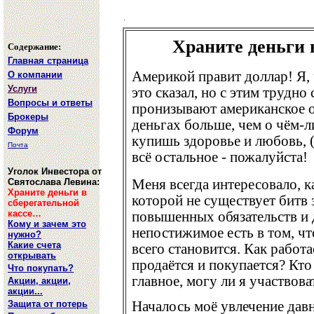
Храните деньги 
Содержание:
Главная страница
Америкой правит доллар! Я, 
О компании
Услуги
это сказал, но с этим трудн
Вопросы и ответы
пронизывают американское 
Брокеры
деньгах больше, чем о чём-л
Форум
купишь здоровье и любовь, (
Почта
всё остальное - пожалуйста!
Уголок Инвестора от
Святослава Левина:
Меня всегда интересовало, ка
Храните деньги в
которой не существует битв 
сберегательной
кассе…
повышенных обязательств и 
Кому и зачем это
непостижимое есть в том, ч
нужно?
Какие счета
всего становится. Как работ
открывать
продаётся и покупается? Кто
Что покупать?
главное, могу ли я участвова
Акции, акции,
акции...
Защита от потерь
Началось моё увлечение дав