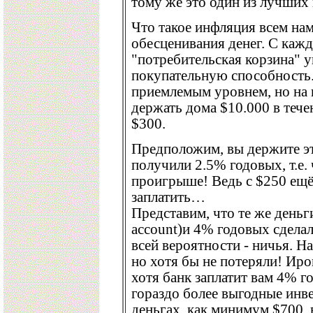
тому же это один из лучших
Что такое инфляция всем нам
обесценивания денег. С каж
"потребительская корзина" у
покупательную способность.
приемлемым уровнем, но на п
держать дома $10.000 в течен
$300.
Предположим, вы держите эти
получили 2.5% годовых, т.е. 
проигрыше! Ведь с $250 ещё
заплатить…
Представим, что те же деньг
account)и 4% годовых сделал
всей вероятности - ничья. На
но хотя бы не потеряли! Иро
хотя банк заплатит вам 4% 
гораздо более выгодные инве
деньгах, как минимум $700, 