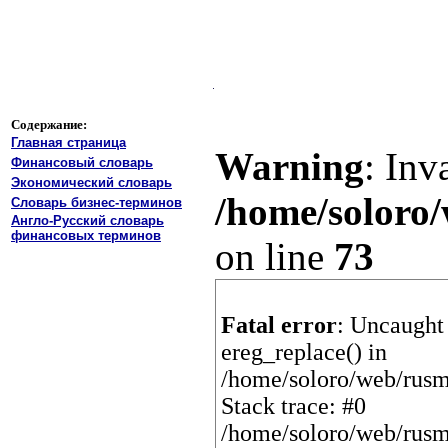
Содержание:
Главная страница
Warning
: Inv
Финансовый словарь
Экономический словарь
/home/soloro/
Словарь бизнес-терминов
Англо-Русский словарь
финансовых терминов
on line
73
Fatal error
: Uncaught 
ereg_replace() in
/home/soloro/web/rusm
Stack trace: #0
/home/soloro/web/rusm