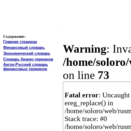
Содержание:
Главная страница
Warning
: Inv
Финансовый словарь
Экономический словарь
/home/soloro/
Словарь бизнес-терминов
Англо-Русский словарь
финансовых терминов
on line
73
Fatal error
: Uncaught 
ereg_replace() in
/home/soloro/web/rusm
Stack trace: #0
/home/soloro/web/rusm