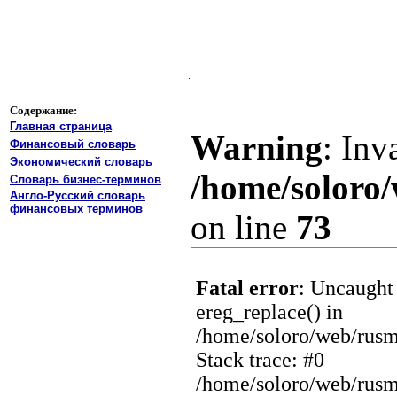
Содержание:
Главная страница
Warning
: Inv
Финансовый словарь
Экономический словарь
/home/soloro/
Словарь бизнес-терминов
Англо-Русский словарь
финансовых терминов
on line
73
Fatal error
: Uncaught 
ereg_replace() in
/home/soloro/web/rusm
Stack trace: #0
/home/soloro/web/rusm