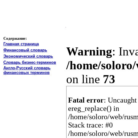
Содержание:
Главная страница
Warning
: Inv
Финансовый словарь
Экономический словарь
/home/soloro/
Словарь бизнес-терминов
Англо-Русский словарь
финансовых терминов
on line
73
Fatal error
: Uncaught 
ereg_replace() in
/home/soloro/web/rusm
Stack trace: #0
/home/soloro/web/rusm