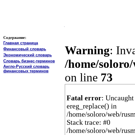
Содержание:
Главная страница
Warning
: Inv
Финансовый словарь
Экономический словарь
/home/soloro/
Словарь бизнес-терминов
Англо-Русский словарь
финансовых терминов
on line
73
Fatal error
: Uncaught 
ereg_replace() in
/home/soloro/web/rusm
Stack trace: #0
/home/soloro/web/rusm